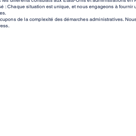
les différents consulats aux États-Unis et administrations en 
: Chaque situation est unique, et nous engageons à fournir 
es.
cupons de la complexité des démarches administratives. Nous 
ress.