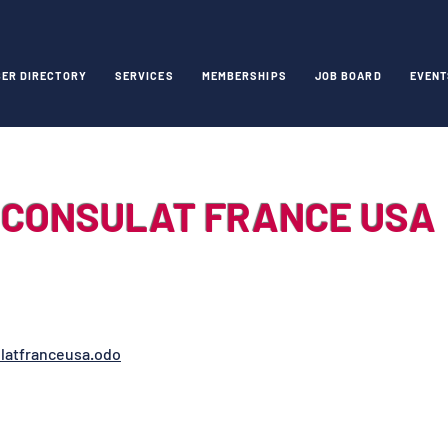
ER DIRECTORY
SERVICES
MEMBERSHIPS
JOB BOARD
EVENT
CONSULAT FRANCE USA
latfranceusa.odo