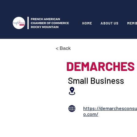
HOME
ABOUT US
MEMB
< Back
DEMARCHES 
Small Business
https://demarchesconsu
o.com/